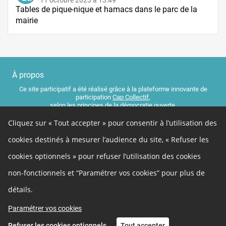
Tables de pique-nique et hamacs dans le parc de la
mairie
À propos
Ce site participatif a été réalisé grâce à la plateforme innovante de
participation
Cap Collectif
,
selon les principes de la
démocratie ouverte
.
Cliquez sur « Tout accepter » pour consentir à l’utilisation des
Facebook
Twitter
Autres liens
cookies destinés à mesurer l’audience du site, « Refuser les
cookies optionnels » pour refuser l’utilisation des cookies
Cookies
Gestion des cookies
non-fonctionnels et “Paramétrer vos cookies” pour plus de
Politique de confidentialité
Mentions légales
Besoin d'aide ?
Développeurs
détails.
Contact
Paramétrer vos cookies
Refuser les cookies optionnels
Tout accepter